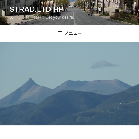
コ
STRAD.LTD HP
ン
ストラド合同会社 : Get your desire.
テ
ン
ツ
メニュー
へ
ス
キ
ッ
プ